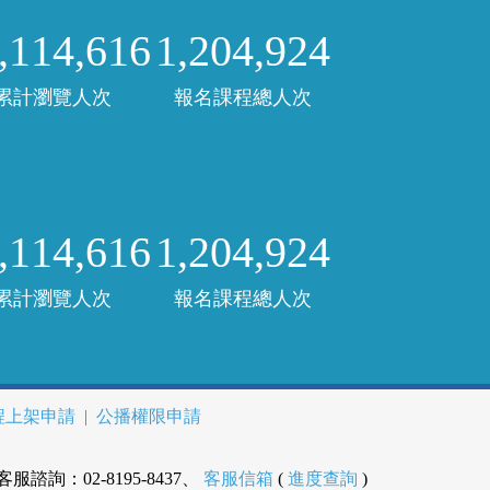
,114,616
1,204,924
累計瀏覽人次
報名課程總人次
,114,616
1,204,924
累計瀏覽人次
報名課程總人次
程上架申請
|
公播權限申請
：02-8195-8437、
客服信箱
(
進度查詢
)