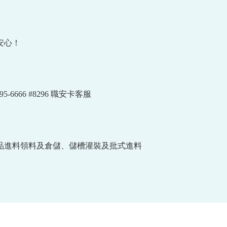
安心！
-6666 #8296 職安卡客服
學品進料領料及倉儲、儲槽灌裝及批式進料