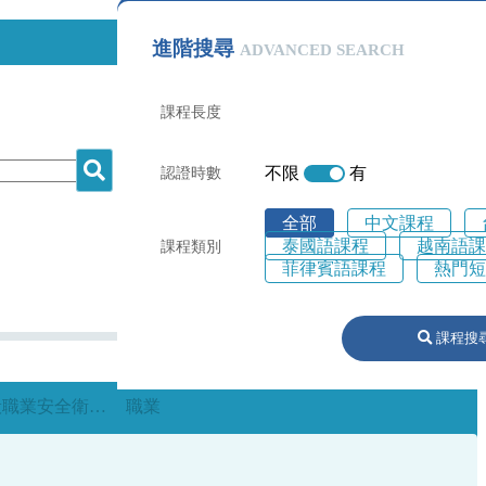
進階搜尋
ADVANCED SEARCH
課程長度
不限
有
認證時數
全部
中文課程
泰國語課程
越南語課
課程類別
菲律賓語課程
熱門短
課程搜
一般職業安全衛生教育訓練課程
職業