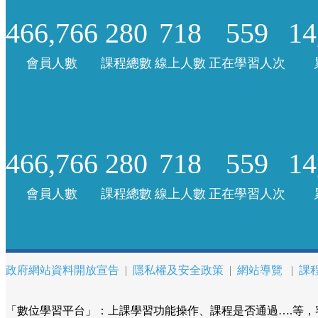
466,766
280
718
559
14
會員人數
課程總數
線上人數
正在學習人次
466,766
280
718
559
14
會員人數
課程總數
線上人數
正在學習人次
政府網站資料開放宣告
|
隱私權及安全政策
|
網站導覽
|
課
「數位學習平台」：上課學習功能操作、課程是否通過….等，客服諮詢