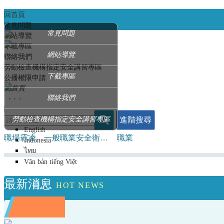
回首頁
常見問題
常見問題
網站導覽
下載專區
網站導覽
聯絡我們
勞動檢查機構指定安全講習專區
下載專區
公播權限申請
回首頁
‧ ‧ ‧
聯絡我們
|
進階搜尋
Language
勞動檢查機構指定安全講習專區
English
職場霸凌
一般職業安全衛生教育訓練課程
職業
Indonesia
ไทย
Văn bản tiếng Việt
最新消息
登入
HOT NEWS