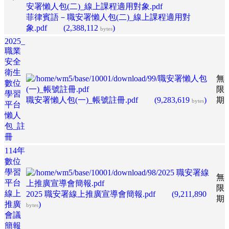
菲律賓語－職安署懶人包(二)_線上課程適用對
象.pdf
(2,388,112
)
bytes
2025_
職業
安全
衛生
無
數位
限
學習
職安署懶人包(一)_帳號註冊.pdf
(9,283,619
)
期
bytes
平台
懶人
包_註
冊
114年
數位
學習
無
平台
限
線上
2025 職安署線上推廣宣導會簡報.pdf
(9,211,890
期
推廣
)
bytes
會議
簡報