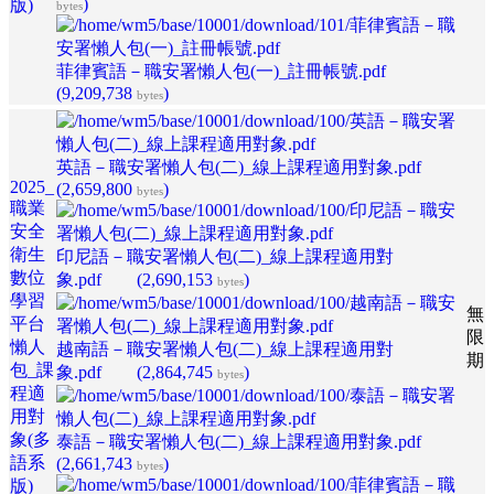
)
版)
bytes
菲律賓語－職安署懶人包(一)_註冊帳號.pdf
(9,209,738
)
bytes
英語－職安署懶人包(二)_線上課程適用對象.pdf
2025_
(2,659,800
)
bytes
職業
安全
衛生
印尼語－職安署懶人包(二)_線上課程適用對
數位
象.pdf
(2,690,153
)
bytes
學習
無
平台
限
懶人
越南語－職安署懶人包(二)_線上課程適用對
期
包_課
象.pdf
(2,864,745
)
bytes
程適
用對
象(多
泰語－職安署懶人包(二)_線上課程適用對象.pdf
語系
(2,661,743
)
bytes
版)