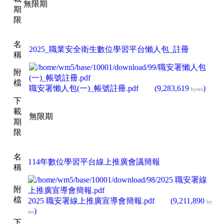
無限期
期
限
名
2025_職業安全衛生數位學習平台懶人包_註冊
稱
附
檔
職安署懶人包(一)_帳號註冊.pdf
(9,283,619
)
bytes
下
載
無限期
期
限
名
114年數位學習平台線上推廣會議簡報
稱
附
檔
2025 職安署線上推廣宣導會簡報.pdf
(9,211,890
by
)
tes
下