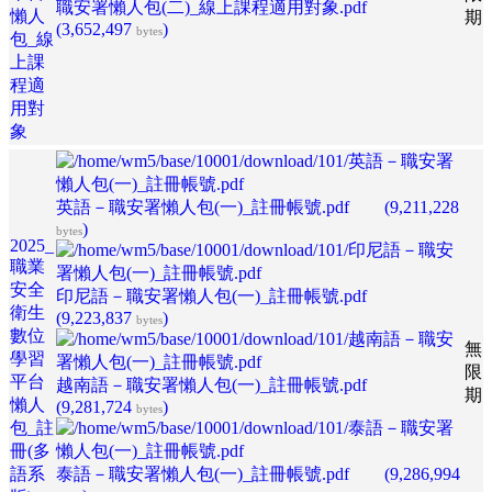
職安署懶人包(二)_線上課程適用對象.pdf
懶人
期
(3,652,497
)
bytes
包_線
上課
程適
用對
象
英語－職安署懶人包(一)_註冊帳號.pdf
(9,211,228
)
bytes
2025_
職業
安全
印尼語－職安署懶人包(一)_註冊帳號.pdf
衛生
(9,223,837
)
bytes
數位
無
學習
限
平台
越南語－職安署懶人包(一)_註冊帳號.pdf
期
懶人
(9,281,724
)
bytes
包_註
冊(多
語系
泰語－職安署懶人包(一)_註冊帳號.pdf
(9,286,994