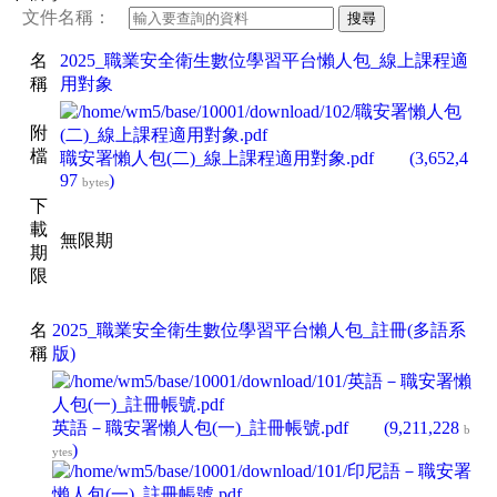
文件名稱：
搜尋
名
2025_職業安全衛生數位學習平台懶人包_線上課程適
稱
用對象
附
檔
職安署懶人包(二)_線上課程適用對象.pdf
(3,652,4
97
)
bytes
下
載
無限期
期
限
名
2025_職業安全衛生數位學習平台懶人包_註冊(多語系
稱
版)
英語－職安署懶人包(一)_註冊帳號.pdf
(9,211,228
b
)
ytes