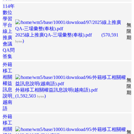
114年
數位
學習
平台
無
線上
限
2025線上推廣QA-三場彙整(奉核).pdf
(570,591
推廣
期
)
bytes
會議
QA問
答集
外籍
移工
相關
無
權益
限
訊息
外籍移工相關權益訊息說明(越南語).pdf
期
說明_
(1,592,503
)
bytes
越南
語
外籍
移工
相關
無