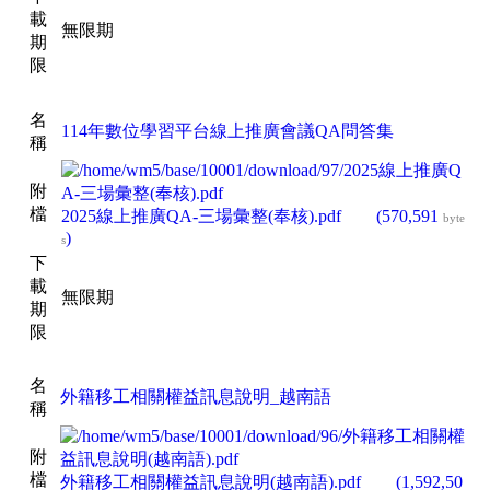
載
無限期
期
限
名
114年數位學習平台線上推廣會議QA問答集
稱
附
檔
2025線上推廣QA-三場彙整(奉核).pdf
(570,591
byte
)
s
下
載
無限期
期
限
名
外籍移工相關權益訊息說明_越南語
稱
附
檔
外籍移工相關權益訊息說明(越南語).pdf
(1,592,50