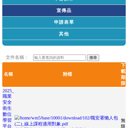
宣傳品
申請表單
其他
文件名稱：
搜尋
下
載
名稱
附檔
期
限
2025_
職業
安全
衛生
數位
學習
無
平台
限